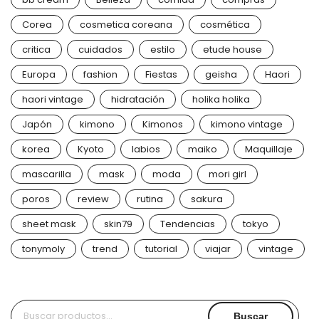
Corea
cosmetica coreana
cosmética
critica
cuidados
estilo
etude house
Europa
fashion
Fiestas
geisha
Haori
haori vintage
hidratación
holika holika
Japón
kimono
Kimonos
kimono vintage
korea
Kyoto
labios
maiko
Maquillaje
mascarilla
mask
moda
mori girl
poros
review
rutina
sakura
sheet mask
skin79
Tendencias
tokyo
tonymoly
trend
tutorial
viajar
vintage
Buscar
Buscar