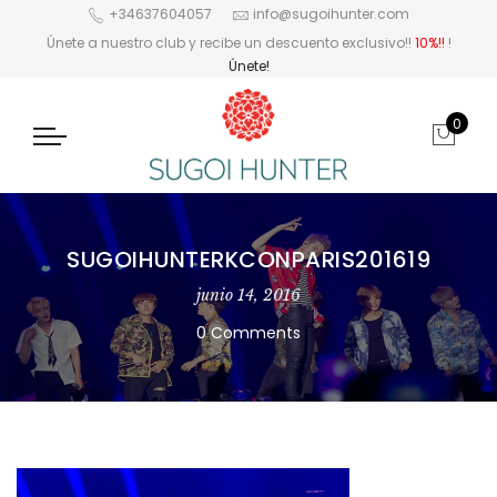
+34637604057
info@sugoihunter.com
Únete a nuestro club y recibe un descuento exclusivo!!
10%!!
!
Únete!
0
SUGOIHUNTERKCONPARIS201619
junio 14, 2016
0 Comments