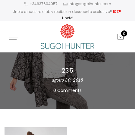
+34637604057
info@sugoihunter.com
Únete a nuestro club y recibe un descuento exclusivo!!
10%!!
!
Únete!
0
235
agosto 30, 2018
0 Comments