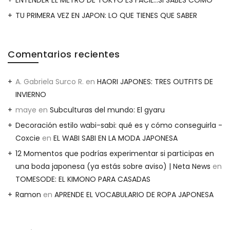
ENTENDER EL METRO DE TOKYO ES FACIL…SI SABES CÓMO
TU PRIMERA VEZ EN JAPON: LO QUE TIENES QUE SABER
Comentarios recientes
A. Gabriela Surco R.
en
HAORI JAPONES: TRES OUTFITS DE
INVIERNO
maye
en
Subculturas del mundo: El gyaru
Decoración estilo wabi-sabi: qué es y cómo conseguirla -
Coxcie
en
EL WABI SABI EN LA MODA JAPONESA
12 Momentos que podrías experimentar si participas en
una boda japonesa (ya estás sobre aviso) | Neta News
en
TOMESODE: EL KIMONO PARA CASADAS
Ramon
en
APRENDE EL VOCABULARIO DE ROPA JAPONESA