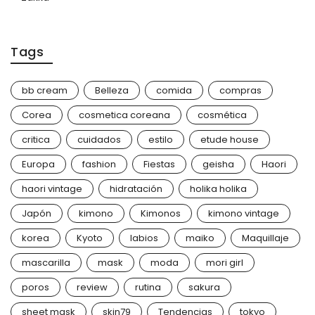
Tags
bb cream
Belleza
comida
compras
Corea
cosmetica coreana
cosmética
critica
cuidados
estilo
etude house
Europa
fashion
Fiestas
geisha
Haori
haori vintage
hidratación
holika holika
Japón
kimono
Kimonos
kimono vintage
korea
Kyoto
labios
maiko
Maquillaje
mascarilla
mask
moda
mori girl
poros
review
rutina
sakura
sheet mask
skin79
Tendencias
tokyo