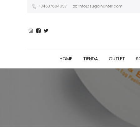
+34637604057
info@sugoihunter.com
HOME
TIENDA
OUTLET
S