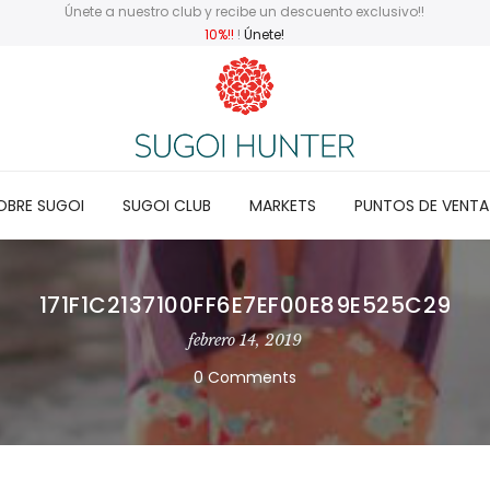
Únete a nuestro club y recibe un descuento exclusivo!!
10%!!
!
Únete!
OBRE SUGOI
SUGOI CLUB
MARKETS
PUNTOS DE VENTA
171F1C2137100FF6E7EF00E89E525C29
febrero 14, 2019
0 Comments