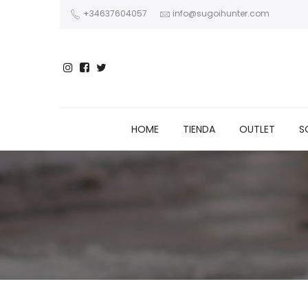
+34637604057
info@sugoihunter.com
HOME
TIENDA
OUTLET
S