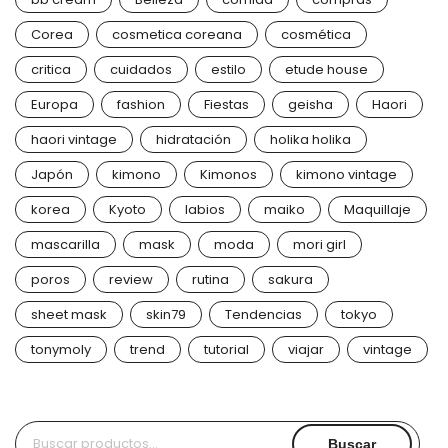
Corea
cosmetica coreana
cosmética
critica
cuidados
estilo
etude house
Europa
fashion
Fiestas
geisha
Haori
haori vintage
hidratación
holika holika
Japón
kimono
Kimonos
kimono vintage
korea
Kyoto
labios
maiko
Maquillaje
mascarilla
mask
moda
mori girl
poros
review
rutina
sakura
sheet mask
skin79
Tendencias
tokyo
tonymoly
trend
tutorial
viajar
vintage
Buscar
Buscar