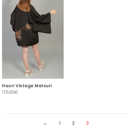
Haori Vintage Matsuri
170,00
€
←
1
2
3