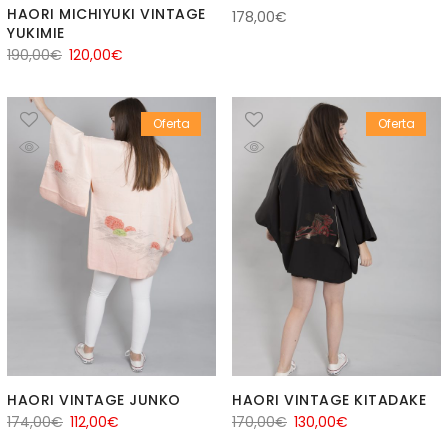
HAORI MICHIYUKI VINTAGE
178,00
€
YUKIMIE
El
El
190,00
€
120,00
€
precio
precio
original
actual
Oferta
Oferta
era:
es:
190,00€.
120,00€.
HAORI VINTAGE JUNKO
HAORI VINTAGE KITADAKE
El
El
El
El
174,00
€
112,00
€
170,00
€
130,00
€
precio
precio
precio
precio