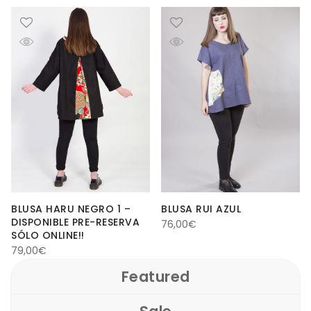
era:
es:
79,00€.
49,00€.
BLUSA HARU NEGRO 1 –
BLUSA RUI AZUL
DISPONIBLE PRE-RESERVA
76,00
€
SÓLO ONLINE!!
79,00
€
Featured