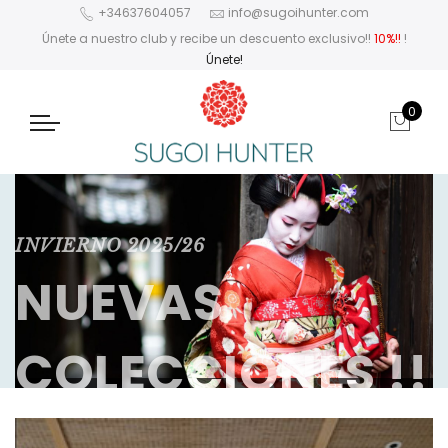
+34637604057
info@sugoihunter.com
Únete a nuestro club y recibe un descuento exclusivo!!
10%!!
!
Únete!
0
INVIERNO 2025/26
NUEVAS
COLECCIONES !!
Kimono & Haori Vintage originales de Kyoto y Tokyo.