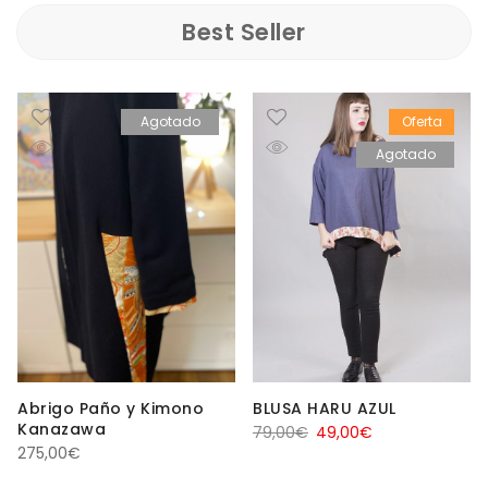
Best Seller
Agotado
Oferta
Agotado
Abrigo Paño y Kimono
BLUSA HARU AZUL
Kanazawa
El
El
79,00
€
49,00
€
275,00
€
precio
precio
original
actual