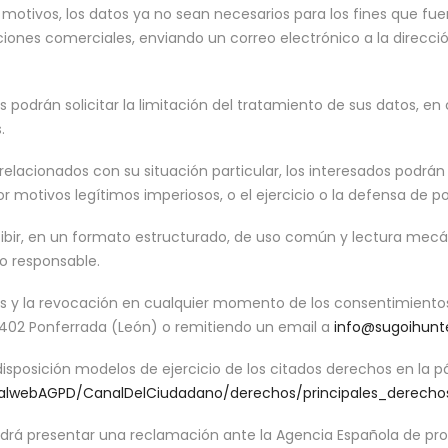
os motivos, los datos ya no sean necesarios para los fines que f
iones comerciales, enviando un correo electrónico a la direcc
s podrán solicitar la limitación del tratamiento de sus datos,
.
elacionados con su situación particular, los interesados podrán
r motivos legítimos imperiosos, o el ejercicio o la defensa de p
cibir, en un formato estructurado, de uso común y lectura mecá
ro responsable.
s y la revocación en cualquier momento de los consentimientos 
 24402 Ponferrada (León) o remitiendo un email a
info@sugoihunt
disposición modelos de ejercicio de los citados derechos en la 
talwebAGPD/CanalDelCiudadano/derechos/principales_derecho
odrá presentar una reclamación ante la Agencia Española de p