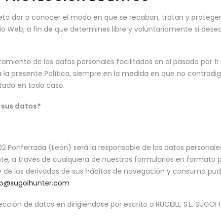
bjeto dar a conocer el modo en que se recaban, tratan y protegen
io Web, a fin de que determines libre y voluntariamente si deseas
atamiento de los datos personales facilitados en el pasado por ti a
 a la presente Política, siempre en la medida en que no contradi
etado en todo caso.
 sus datos?
402 Ponferrada (León) será la responsable de los datos personale
nte, a través de cualquiera de nuestros formularios en formato
y de los derivados de sus hábitos de navegación y consumo pu
fo@sugoihunter.com
ción de datos en dirigiéndose por escrito a RUCIBLE S.L. SUGOI 