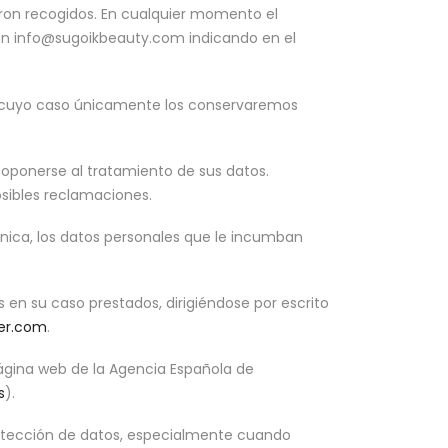
ueron recogidos. En cualquier momento el
ión info@sugoikbeauty.com indicando en el
 en cuyo caso únicamente los conservaremos
 oponerse al tratamiento de sus datos.
osibles reclamaciones.
nica, los datos personales que le incumban
en su caso prestados, dirigiéndose por escrito
er.com
.
página web de la Agencia Española de
s
).
rotección de datos, especialmente cuando