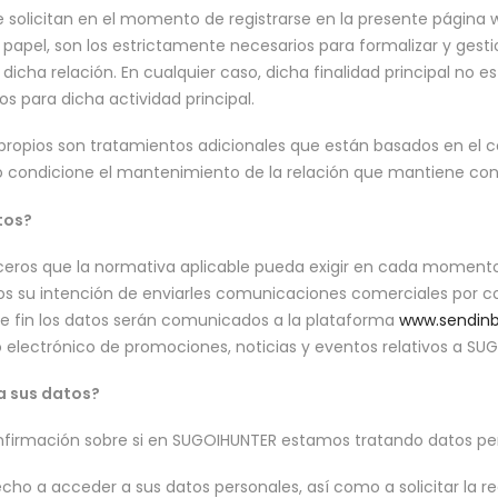
solicitan en el momento de registrarse en la presente página w
papel, son los estrictamente necesarios para formalizar y gesti
icha relación. En cualquier caso, dicha finalidad principal no 
s para dicha actividad principal.
 propios son tratamientos adicionales que están basados en el co
o condicione el mantenimiento de la relación que mantiene con
tos?
ros que la normativa aplicable pueda exigir en cada momento 
os su intención de enviarles comunicaciones comerciales por co
e fin los datos serán comunicados a la plataforma
www.sendin
o electrónico de promociones, noticias y eventos relativos a S
a sus datos?
firmación sobre si en SUGOIHUNTER estamos tratando datos per
ho a acceder a sus datos personales, así como a solicitar la rec