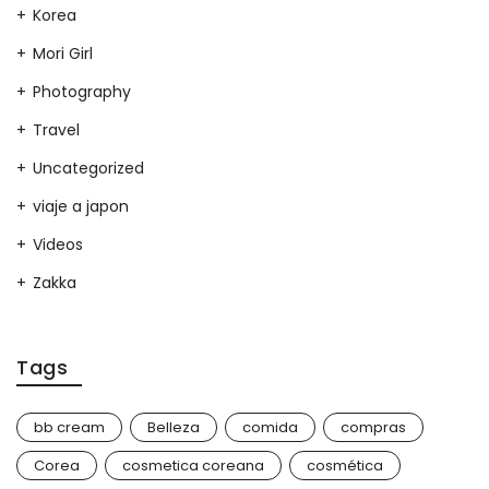
Korea
Mori Girl
Photography
Travel
Uncategorized
viaje a japon
Videos
Zakka
Tags
bb cream
Belleza
comida
compras
Corea
cosmetica coreana
cosmética