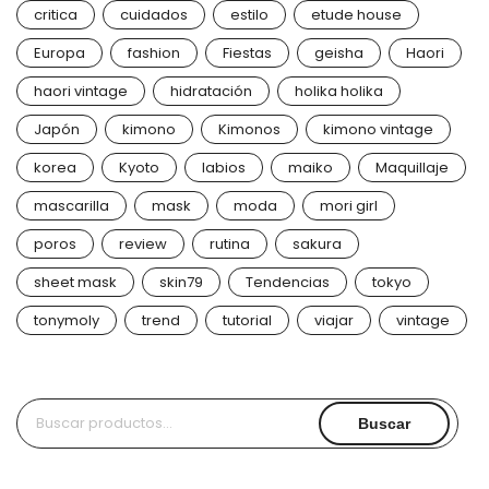
critica
cuidados
estilo
etude house
Europa
fashion
Fiestas
geisha
Haori
haori vintage
hidratación
holika holika
Japón
kimono
Kimonos
kimono vintage
korea
Kyoto
labios
maiko
Maquillaje
mascarilla
mask
moda
mori girl
poros
review
rutina
sakura
sheet mask
skin79
Tendencias
tokyo
tonymoly
trend
tutorial
viajar
vintage
Buscar
Buscar
por: