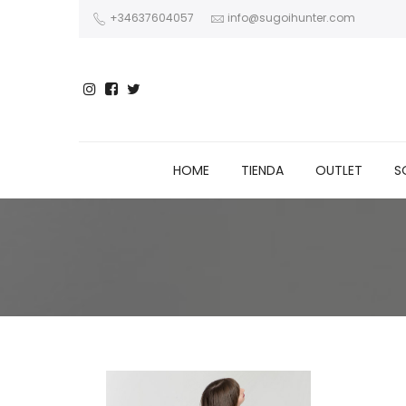
+34637604057
info@sugoihunter.com
HOME
TIENDA
OUTLET
S