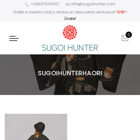
+34637604057
info@sugoihunter.com
Únete a nuestro club y recibe un descuento exclusivo!!
10%!!
!
Únete!
0
SUGOIHUNTERHAORI