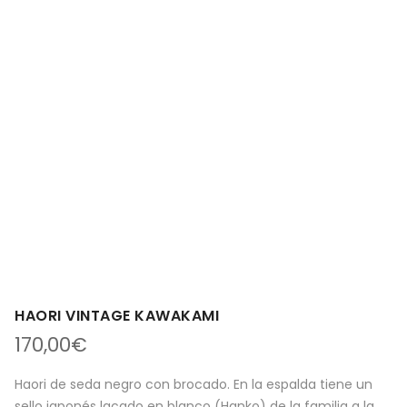
HAORI VINTAGE KAWAKAMI
170,00
€
Haori de seda negro con brocado. En la espalda tiene un
sello japonés lacado en blanco (Hanko) de la familia a la