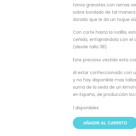
tonos granates con ramas ver
sobre bordado de tal manera 
dorado que le da un toque aú
Con corte hasta la rodilla, es
ceñida, enfajinándola con el
(desde talla 38).
Este precioso vestido esta c
Al estar confeccionado con u
y no hay disponible mas talla
suma de la seda de un kimono
en España, de producción loca
1 disponibles
AÑADIR AL CARRITO