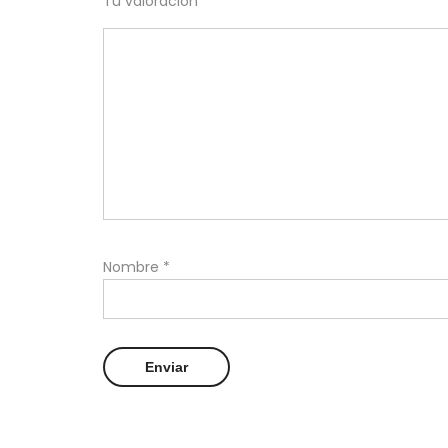
Tu valoración
*
Nombre
*