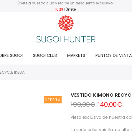
Únete a nuestro club y recibe un descuento exclusivo!!
10%!!
!
Únete!
OBRE SUGOI
SUGOI CLUB
MARKETS
PUNTOS DE VENTA
ECYCLE IKEDA
VESTIDO KIMONO RECYCL
OFERTA
El
El
199,00
€
140,00
€
precio
pre
original
ac
Pieza exclusiva de nuestra co
era:
es:
199,00€.
140
La seda color vainilla, de alt