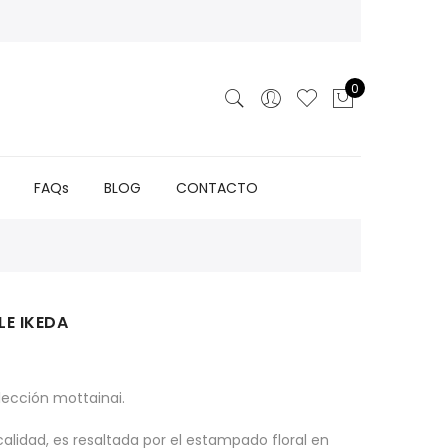
0
FAQs
BLOG
CONTACTO
E IKEDA
cio
tual
lección mottainai.
,00€.
a calidad, es resaltada por el estampado floral en