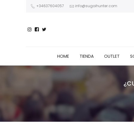
+34637604057
info@sugoihunter.com
HOME
TIENDA
OUTLET
S
¿C