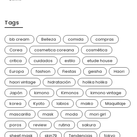
Tags
bb cream
Belleza
comida
compras
Corea
cosmetica coreana
cosmética
critica
cuidados
estilo
etude house
Europa
fashion
Fiestas
geisha
Haori
haori vintage
hidratación
holika holika
Japón
kimono
Kimonos
kimono vintage
korea
Kyoto
labios
maiko
Maquillaje
mascarilla
mask
moda
mori girl
poros
review
rutina
sakura
sheet mask
skin79
Tendencias
tokyo