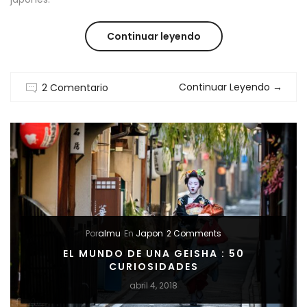
“HAORI:
Continuar leyendo
TIPS
Continuar Leyendo
→
2 Comentario
PARA
DOBLARLO
CORRECTAMENTE
Por
almu
En
Japon
2 Comments
EL MUNDO DE UNA GEISHA : 50
CURIOSIDADES
abril 4, 2018