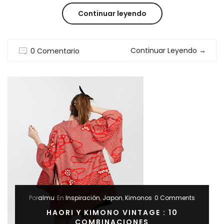
“HAORI
Continuar leyendo
:
Continuar Leyendo
→
0 Comentario
10
OUTFITS
PARA
IR
DE
BODA”
Por
almu
En
Inspiración
,
Japon
,
Kimonos
0 Comments
HAORI Y KIMONO VINTAGE : 10
COMBINACIONES