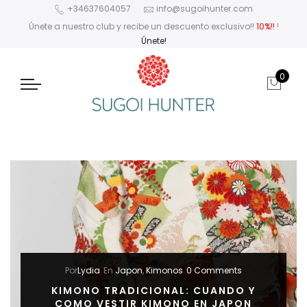
+34637604057
info@sugoihunter.com
Únete a nuestro club y recibe un descuento exclusivo!!
10%!!
!
Únete!
0
Por
Lydia
En
Japon
,
Kimonos
0 Comments
KIMONO TRADICIONAL: CUANDO Y
COMO VESTIR KIMONO EN JAPON