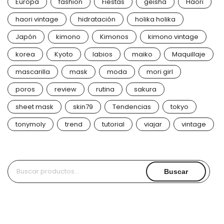
Europa
fashion
Fiestas
geisha
Haori
haori vintage
hidratación
holika holika
Japón
kimono
Kimonos
kimono vintage
korea
Kyoto
labios
maiko
Maquillaje
mascarilla
mask
moda
mori girl
poros
review
rutina
sakura
sheet mask
skin79
Tendencias
tokyo
tonymoly
trend
tutorial
viajar
vintage
Buscar
Buscar
por: