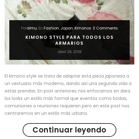
VESTIR
KIMONO
EN
Por
almu
En
Fashion
,
Japon
,
Kimonos
0 Comments
JAPON”
KIMONO STYLE PARA TODOS LOS
ARMARIOS
abril 26, 2018
El kimono style se trata de adaptar esta pieza japonesa a
un vestuario más moderno, dando así una segunda vida a
estas prendas. En post anteriores nos enfocamos en dara
los looks un estilo más formal que eventos como bodas,
comuniones o reuniones requieren pero en este post nos
centraremos en un estilo más urbano.
Continuar leyendo
“KIMONO