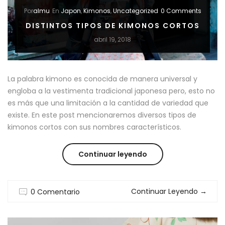
Por
almu
En
Japon
,
Kimonos
,
Uncategorized
0 Comments
DISTINTOS TIPOS DE KIMONOS CORTOS
abril 19, 2018
La palabra kimono es conocida de manera universal y
engloba a la vestimenta tradicional japonesa pero, esto no
es más que una limitación a la cantidad de variedad que
existe. En este post mencionaremos diversos tipos de
kimonos cortos con sus nombres característicos.
“DISTINTOS
Continuar leyendo
TIPOS
Continuar Leyendo
→
0 Comentario
DE
KIMONOS