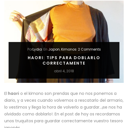
:
10
COMBINACIONES
Por
Lydia
En
Japon
,
Kimonos
2 Comments
HAORI: TIPS PARA DOBLARLO
CORRECTAMENTE
abril 4, 2018
El
haori
o el kimono son prendas que no nos ponemos a
diario, y a veces cuando volvemos a rescatarlo del armario,
lo vestimos y llega la hora de volverlo a guardar…¡se nos ha
olvidado como doblarlo!. En el post de hoy os recordamos
unos truquitos para guardar correctamente vuestro tesoro
japonés.