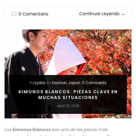
STYLE
Continuar Leyendo
→
0 Comentario
PARA
TODOS
LOS
ARMARIOS
Por
Lydia
En
Fashion
,
Japon
0 Comments
KIMONOS BLANCOS: PIEZAS CLAVE EN
MUCHAS SITUACIONES
abril 19, 2018
Los
kimonos blancos
son una de las piezas más