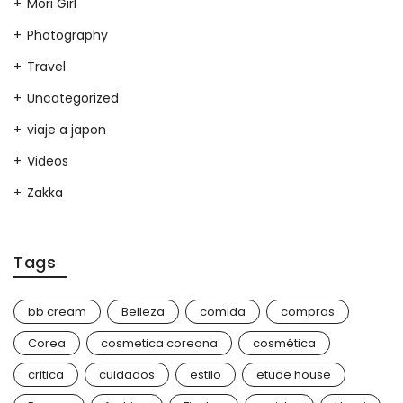
Mori Girl
Photography
Travel
Uncategorized
viaje a japon
Videos
Zakka
Tags
bb cream
Belleza
comida
compras
Corea
cosmetica coreana
cosmética
critica
cuidados
estilo
etude house