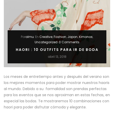
CORTOS”
Por
almu
En
Creative
,
Fashion
,
Japon
,
Kimonos
,
Uncategorized
0 Comments
HAORI : 10 OUTFITS PARA IR DE BODA
abril 13, 2018
Los meses de entretiempo antes y después del verano son
los mejores momentos para poder mostrar nuestros haoris
al mundo. Debido a su formalidad son prendas perfectas
para los eventos que se nos aproximan en estas fechas, en
especial las bodas. Te mostraremos 10 combinaciones con
haori para poder disfrutar cómoda y elegante.