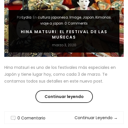
Por
Lydia
En
cultura japonesa
,
Image
,
Japon
,
Kimonos
,
viaje a japon
0 Comments
HINA MATSURI: EL FESTIVAL DE LAS
MUÑECAS
marzo 3, 2020
Hina matsuri es uno de los festivales más especiales en
Japón y tiene lugar hoy, como cada 3 de marzo. Te
contamos todos sus detalles en este nuevo post.
“HINA
Continuar leyendo
MATSURI:
Continuar Leyendo
→
0 Comentario
EL