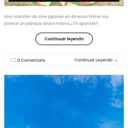
Una maratón de cine japones en Amazon Prime nos
parece un planazo ahora mismo.¿Te apuntas?
“CINE
Continuar leyendo
JAPONES
Continuar Leyendo
→
0 Comentario
EN
AMAZON
PRIME:
QUE
VER
ESTOS