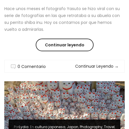
Hace unos meses el fotografo Yasuto se hizo viral con su
serie de fotografías en las que retrataba a su abuela con
su perrito shiba inu. Hoy os contamos por que hemos
vuelto a admirarlas.
“LA
Continuar leyendo
MIRADA
Continuar Leyendo
→
0 Comentario
DEL
FOTOGRAFO
YASUTO:
SU
ABUELA,
SU
Por
Lydia
En
cultura japonesa
,
Japon
,
Photography
,
Travel
,