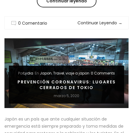
“ESTRELLA
Continuar leyendo
MICHELIN
Continuar Leyendo
→
0 Comentario
TOKIO:
LOS
MEJORES
RESTAURANTES
ECONÓMICOS”
Por
Lydia
En
Japon
,
Travel
,
viaje a japon
0 Comments
PREVENCIÓN CORONAVIRUS: LUGARES
CERRADOS DE TOKIO
marzo 5, 2020
Japón es un país que ante cualquier situación de
emergencia está siempre preparado y toma medidas de