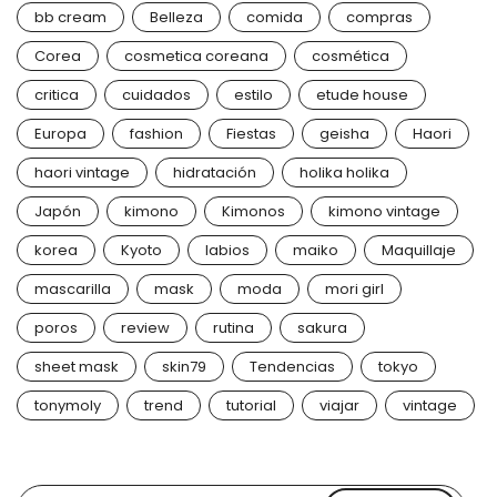
bb cream
Belleza
comida
compras
Corea
cosmetica coreana
cosmética
critica
cuidados
estilo
etude house
Europa
fashion
Fiestas
geisha
Haori
haori vintage
hidratación
holika holika
Japón
kimono
Kimonos
kimono vintage
korea
Kyoto
labios
maiko
Maquillaje
mascarilla
mask
moda
mori girl
poros
review
rutina
sakura
sheet mask
skin79
Tendencias
tokyo
tonymoly
trend
tutorial
viajar
vintage