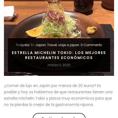
Por
Lydia
En
Japon
,
Travel
,
viaje a japon
0 Comments
ESTRELLA MICHELIN TOKIO: LOS MEJORES
RESTAURANTES ECONÓMICOS
marzo 11, 2020
¿Comer de lujo en Japón por menos de 20 euros? Es
posible y hoy os hablamos de que restaurantes tienen una
estrella michelin Tokio y platos muy económicos para que
no te pierdas lo mejor de la gastronomía nipona.