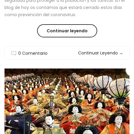
seguridad para proteger a la población y los turistas. En el
blog de hoy os contamos que estará cerrado estos días
como prevención del coronavirus.
“PREVENCIÓN
Continuar leyendo
CORONAVIRUS:
Continuar Leyendo
→
0 Comentario
LUGARES
CERRADOS
DE
TOKIO”