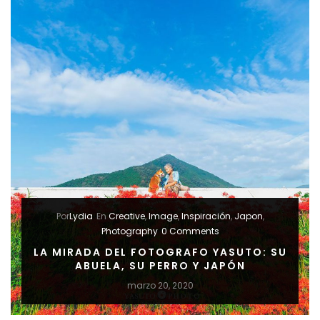
DIAS”
Por
Lydia
En
Creative
,
Image
,
Inspiración
,
Japon
,
Photography
0 Comments
LA MIRADA DEL FOTOGRAFO YASUTO: SU
ABUELA, SU PERRO Y JAPÓN
marzo 20, 2020