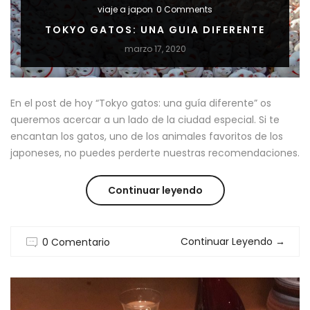
viaje a japon
0 Comments
PERRO
TOKYO GATOS: UNA GUIA DIFERENTE
Y
marzo 17, 2020
JAPÓN”
En el post de hoy “Tokyo gatos: una guía diferente” os
queremos acercar a un lado de la ciudad especial. Si te
encantan los gatos, uno de los animales favoritos de los
japoneses, no puedes perderte nuestras recomendaciones.
“TOKYO
Continuar leyendo
GATOS:
Continuar Leyendo
→
0 Comentario
UNA
GUIA
DIFERENTE”