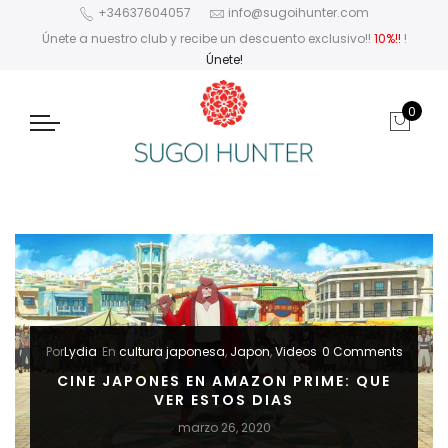
+34637604057
info@sugoihunter.com
Únete a nuestro club y recibe un descuento exclusivo!!
10%!!
!
Únete!
0
Por
Lydia
En
cultura japonesa
,
Japon
,
Videos
0 Comments
CINE JAPONES EN AMAZON PRIME: QUE
VER ESTOS DIAS
marzo 26, 2020