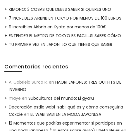
KIMONO: 3 COSAS QUE DEBES SABER SI QUIERES UNO
7 INCREIBLES AIRBNB EN TOKYO POR MENOS DE 100 EUROS
9 increíbles Airbnb en Kyoto por menos de 100€
ENTENDER EL METRO DE TOKYO ES FACIL…SI SABES CÓMO
TU PRIMERA VEZ EN JAPON: LO QUE TIENES QUE SABER
Comentarios recientes
A. Gabriela Surco R.
en
HAORI JAPONES: TRES OUTFITS DE
INVIERNO
maye
en
Subculturas del mundo: El gyaru
Decoración estilo wabi-sabi: qué es y cómo conseguirla -
Coxcie
en
EL WABI SABI EN LA MODA JAPONESA
12 Momentos que podrías experimentar si participas en
una boda japonesa (ya estás sobre aviso) | Neta News
en