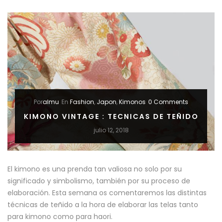
EN
KIMONOS”
Por
almu
En
Fashion
,
Japon
,
Kimonos
0 Comments
KIMONO VINTAGE : TECNICAS DE TEÑIDO
julio 12, 2018
El kimono es una prenda tan valiosa no solo por su
significado y simbolismo, también por su proceso de
elaboración. Esta semana os comentaremos las distintas
técnicas de teñido a la hora de elaborar las telas tanto
para kimono como para haori.