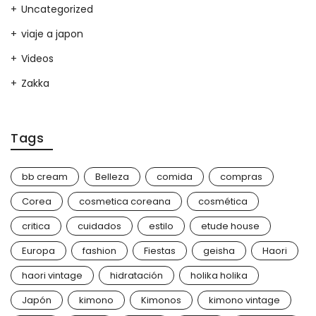
Uncategorized
viaje a japon
Videos
Zakka
Tags
bb cream
Belleza
comida
compras
Corea
cosmetica coreana
cosmética
critica
cuidados
estilo
etude house
Europa
fashion
Fiestas
geisha
Haori
haori vintage
hidratación
holika holika
Japón
kimono
Kimonos
kimono vintage