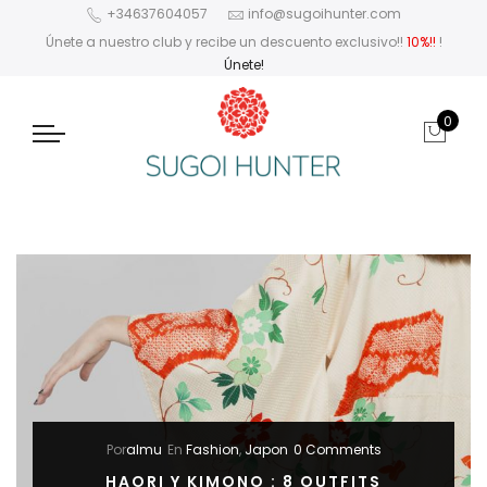
+34637604057
info@sugoihunter.com
Únete a nuestro club y recibe un descuento exclusivo!!
10%!!
!
Únete!
0
Por
almu
En
Fashion
,
Japon
0 Comments
HAORI Y KIMONO : 8 OUTFITS