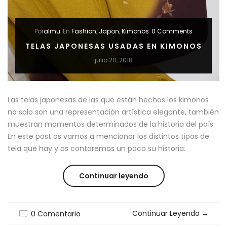
Por
almu
En
Fashion
,
Japon
,
Kimonos
0 Comments
TELAS JAPONESAS USADAS EN KIMONOS
julio 20, 2018
Las telas japonesas de las que están hechos los kimonos
no solo son una representación artística elegante, también
muestran momentos determinados de la historia del país.
En este post os vamos a mencionar los distintos tipos de
tela que hay y os contaremos un poco su historia.
“TELAS
Continuar leyendo
JAPONESAS
Continuar Leyendo
→
0 Comentario
USADAS