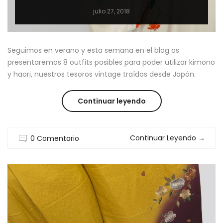
julio 27, 2018
Seguimos en verano y esta semana en el blog os
presentaremos 8 outfits posibles para poder utilizar kimono
y haori, nuestros tesoros vintage traídos desde Japón.
“HAORI
Continuar leyendo
Y
Continuar Leyendo
→
0 Comentario
KIMONO
:
8
OUTFITS”