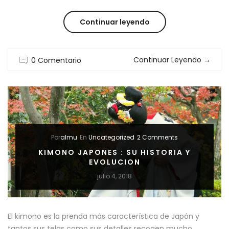
“KIMONO
Continuar leyendo
VINTAGE
Continuar Leyendo
→
0 Comentario
:
TECNICAS
DE
TEÑIDO”
Por
almu
En
Uncategorized
2 Comments
KIMONO JAPONES : SU HISTORIA Y
EVOLUCION
julio 4, 2018
El kimono es la prenda más característica de Japón y
tantos sus telas como sus detalles recogen mucho