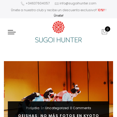
+34637604057
info@sugoihunter.com
Únete a nuestro club y recibe un descuento exclusivo!!
10%!!
!
Únete!
0
Por
Lydia
En
Uncategorized
0 Comments
GEISHAS: NO MÁS FOTOS EN KYOTO