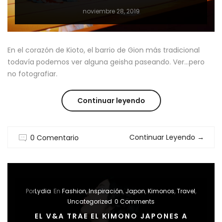
noviembre 28, 2019
En el corazón de Kioto, el barrio de Gion más tradicional
todavía podemos ver alguna geisha paseando. Ver…pero
no fotografiar.
“GEISHAS:
Continuar leyendo
NO
Continuar Leyendo
→
0 Comentario
MÁS
FOTOS
EN
Por
Lydia
En
Fashion
,
Inspiración
,
Japon
,
Kimonos
,
Travel
,
KYOTO”
Uncategorized
0 Comments
EL V&A TRAE EL KIMONO JAPONES A