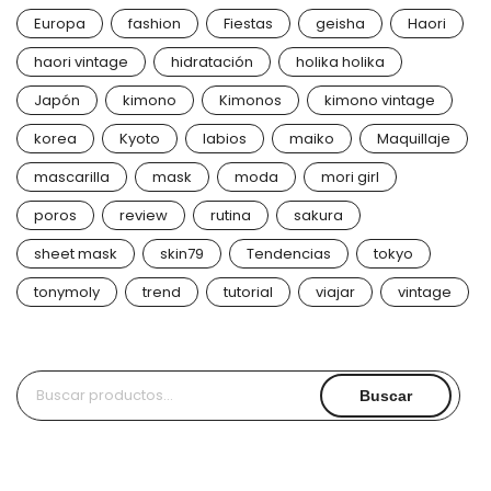
Europa
fashion
Fiestas
geisha
Haori
haori vintage
hidratación
holika holika
Japón
kimono
Kimonos
kimono vintage
korea
Kyoto
labios
maiko
Maquillaje
mascarilla
mask
moda
mori girl
poros
review
rutina
sakura
sheet mask
skin79
Tendencias
tokyo
tonymoly
trend
tutorial
viajar
vintage
Buscar
Buscar
por: