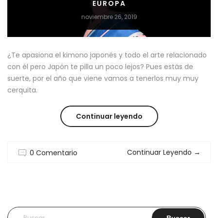
EUROPA
noviembre 26, 2019
¿Te apasiona el kimono japonés y todo el arte relacionado
con él pero Japón te pilla un poco lejos? Pues estás de
suerte, por el año que viene vamos a tenerlos muy muy
cerquita.
“EL
Continuar leyendo
V&A
Continuar Leyendo
→
0 Comentario
TRAE
EL
KIMONO
JAPONES
Buscar: