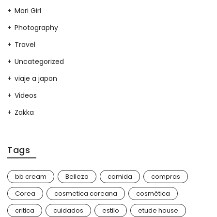
Mori Girl
Photography
Travel
Uncategorized
viaje a japon
Videos
Zakka
Tags
bb cream
Belleza
comida
compras
Corea
cosmetica coreana
cosmética
critica
cuidados
estilo
etude house