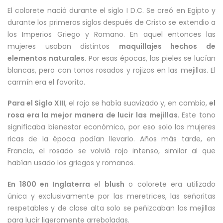
El colorete nació durante el siglo I D.C. Se creó en Egipto y
durante los primeros siglos después de Cristo se extendio a
los Imperios Griego y Romano. En aquel entonces las
mujeres usaban distintos
maquillajes hechos de
elementos naturales
. Por esas épocas, las pieles se lucían
blancas, pero con tonos rosados y rojizos en las mejillas. El
carmín era el favorito.
Para el Siglo XIII
, el rojo se había suavizado y, en cambio,
el
rosa era la mejor manera de lucir las mejillas
. Este tono
significaba bienestar económico, por eso solo las mujeres
ricas de la época podían llevarlo. Años más tarde, en
Francia, el rosado se volvió rojo intenso, similar al que
habían usado los griegos y romanos.
En 1800 en Inglaterra
el
blush
o colorete era utilizado
única y exclusivamente por las meretrices, las señoritas
respetables y de clase alta solo se peñizcaban las mejillas
para lucir ligeramente arreboladas.