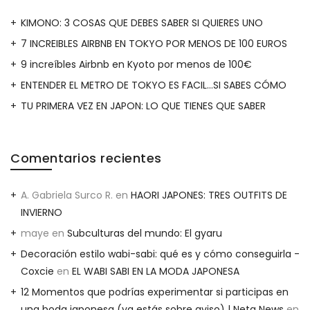
KIMONO: 3 COSAS QUE DEBES SABER SI QUIERES UNO
7 INCREIBLES AIRBNB EN TOKYO POR MENOS DE 100 EUROS
9 increíbles Airbnb en Kyoto por menos de 100€
ENTENDER EL METRO DE TOKYO ES FACIL…SI SABES CÓMO
TU PRIMERA VEZ EN JAPON: LO QUE TIENES QUE SABER
Comentarios recientes
A. Gabriela Surco R.
en
HAORI JAPONES: TRES OUTFITS DE
INVIERNO
maye
en
Subculturas del mundo: El gyaru
Decoración estilo wabi-sabi: qué es y cómo conseguirla -
Coxcie
en
EL WABI SABI EN LA MODA JAPONESA
12 Momentos que podrías experimentar si participas en
una boda japonesa (ya estás sobre aviso) | Neta News
en