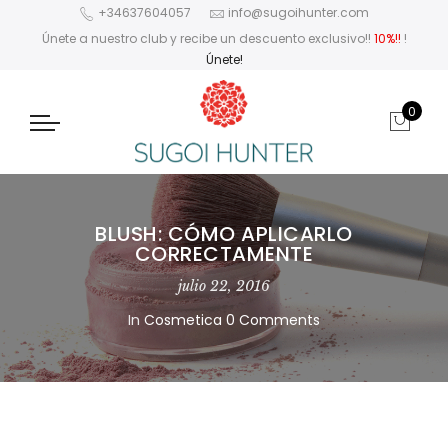
+34637604057
info@sugoihunter.com
Únete a nuestro club y recibe un descuento exclusivo!!
10%!!
!
Únete!
0
BLUSH: CÓMO APLICARLO
CORRECTAMENTE
julio 22, 2016
In
Cosmetica
0 Comments