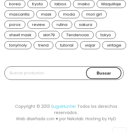
korea
Kyoto
labios
maiko
Maquillaje
mascarilla
mask
moda
mori girl
poros
review
rutina
sakura
sheet mask
skin79
Tendencias
tokyo
tonymoly
trend
tutorial
viajar
vintage
Buscar
Buscar
por:
Copyright © 2013
SugoiHunter
Todos los derechos
reservados.
Web diseñada con ♥ por
Nekolab
. Hosting by
HyD