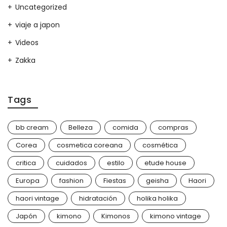
Uncategorized
viaje a japon
Videos
Zakka
Tags
bb cream
Belleza
comida
compras
Corea
cosmetica coreana
cosmética
critica
cuidados
estilo
etude house
Europa
fashion
Fiestas
geisha
Haori
haori vintage
hidratación
holika holika
Japón
kimono
Kimonos
kimono vintage