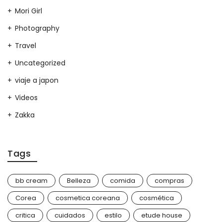
Mori Girl
Photography
Travel
Uncategorized
viaje a japon
Videos
Zakka
Tags
bb cream
Belleza
comida
compras
Corea
cosmetica coreana
cosmética
critica
cuidados
estilo
etude house