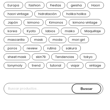
Europa
fashion
Fiestas
geisha
Haori
haori vintage
hidratación
holika holika
Japón
kimono
Kimonos
kimono vintage
korea
Kyoto
labios
maiko
Maquillaje
mascarilla
mask
moda
mori girl
poros
review
rutina
sakura
sheet mask
skin79
Tendencias
tokyo
tonymoly
trend
tutorial
viajar
vintage
Buscar
Buscar
por: