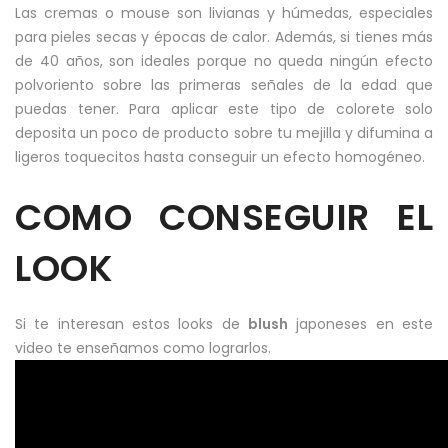
Las cremas o mouse son livianas y húmedas, especiales
para pieles secas y épocas de calor. Además, si tienes más
de 40 años, son ideales porque no queda ningún efecto
polvoriento sobre las primeras señales de la edad que
puedas tener. Para aplicar este tipo de colorete solo
deposita un poco de producto sobre tu mejilla y difumina a
ligeros toquecitos hasta conseguir un efecto homogéneo.
COMO CONSEGUIR EL
LOOK
Si te interesan estos looks de
blush
japoneses en este
video te enseñamos como lograrlos.