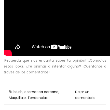
¡Recuerda que nos encanta saber tu opinión! ¿Conocías
estos look?, ¿Te animas a intentar alguno? ¡Cuéntanos a
través de los comentarios!
blush
,
cosmetica coreana
,
Dejar un
Maquillaje
,
Tendencias
comentario