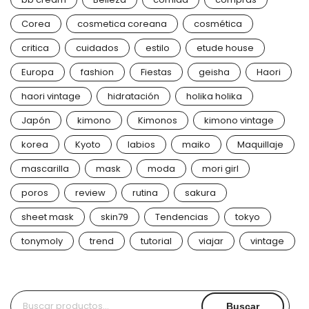
Corea
cosmetica coreana
cosmética
critica
cuidados
estilo
etude house
Europa
fashion
Fiestas
geisha
Haori
haori vintage
hidratación
holika holika
Japón
kimono
Kimonos
kimono vintage
korea
Kyoto
labios
maiko
Maquillaje
mascarilla
mask
moda
mori girl
poros
review
rutina
sakura
sheet mask
skin79
Tendencias
tokyo
tonymoly
trend
tutorial
viajar
vintage
Buscar
Buscar