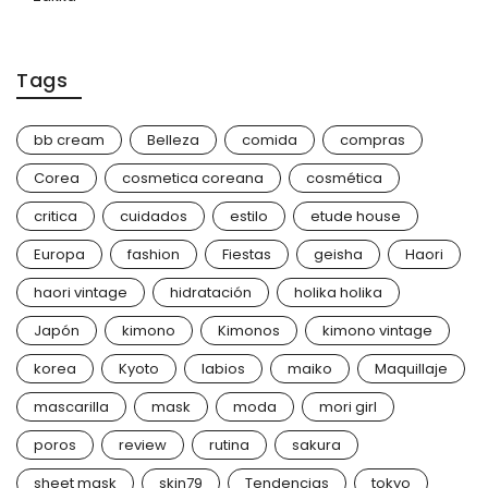
Tags
bb cream
Belleza
comida
compras
Corea
cosmetica coreana
cosmética
critica
cuidados
estilo
etude house
Europa
fashion
Fiestas
geisha
Haori
haori vintage
hidratación
holika holika
Japón
kimono
Kimonos
kimono vintage
korea
Kyoto
labios
maiko
Maquillaje
mascarilla
mask
moda
mori girl
poros
review
rutina
sakura
sheet mask
skin79
Tendencias
tokyo