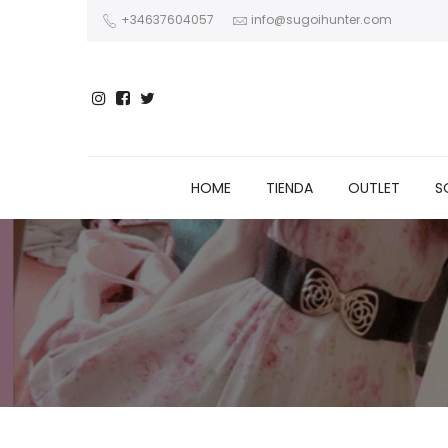
+34637604057
info@sugoihunter.com
HOME
TIENDA
OUTLET
S