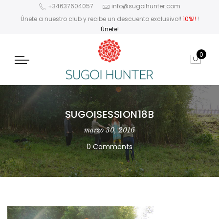
+34637604057
info@sugoihunter.com
Únete a nuestro club y recibe un descuento exclusivo!!
10%!!
!
Únete!
0
SUGOISESSION18B
marzo 30, 2016
0 Comments