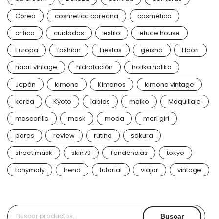
Corea
cosmetica coreana
cosmética
critica
cuidados
estilo
etude house
Europa
fashion
Fiestas
geisha
Haori
haori vintage
hidratación
holika holika
Japón
kimono
Kimonos
kimono vintage
korea
Kyoto
labios
maiko
Maquillaje
mascarilla
mask
moda
mori girl
poros
review
rutina
sakura
sheet mask
skin79
Tendencias
tokyo
tonymoly
trend
tutorial
viajar
vintage
Buscar
Buscar