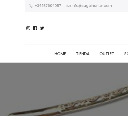
+34637604057
info@sugoihunter.com
HOME
TIENDA
OUTLET
S