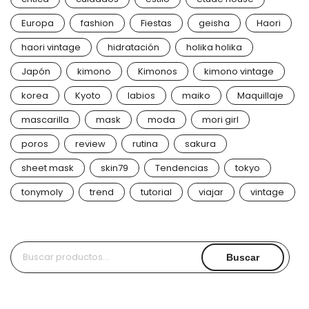
Europa
fashion
Fiestas
geisha
Haori
haori vintage
hidratación
holika holika
Japón
kimono
Kimonos
kimono vintage
korea
Kyoto
labios
maiko
Maquillaje
mascarilla
mask
moda
mori girl
poros
review
rutina
sakura
sheet mask
skin79
Tendencias
tokyo
tonymoly
trend
tutorial
viajar
vintage
Buscar
Buscar
por: