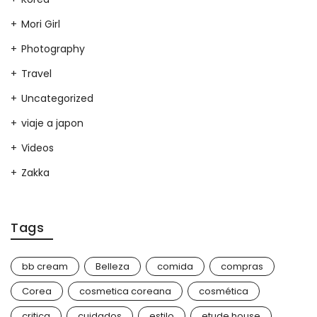
Mori Girl
Photography
Travel
Uncategorized
viaje a japon
Videos
Zakka
Tags
bb cream
Belleza
comida
compras
Corea
cosmetica coreana
cosmética
critica
cuidados
estilo
etude house