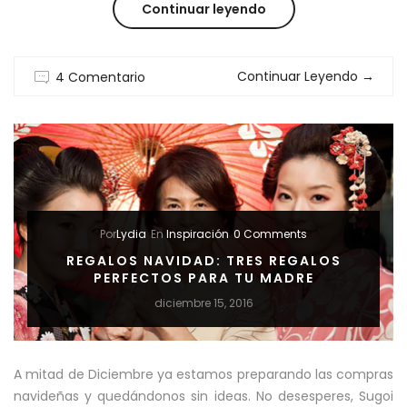
“BB
Continuar leyendo
cream
Continuar Leyendo
→
4 Comentario
skin79
:
¿Por
qué
nos
Por
Lydia
En
Inspiración
0 Comments
gustan
REGALOS NAVIDAD: TRES REGALOS
PERFECTOS PARA TU MADRE
tanto?”
diciembre 15, 2016
A mitad de Diciembre ya estamos preparando las compras
navideñas y quedándonos sin ideas. No desesperes, Sugoi