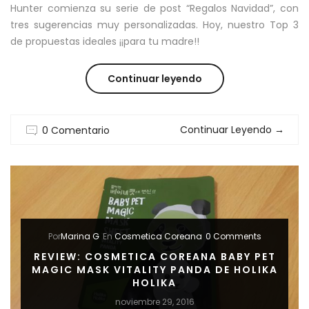
Hunter comienza su serie de post “Regalos Navidad”, con
tres sugerencias muy personalizadas. Hoy, nuestro Top 3
de propuestas ideales ¡¡para tu madre!!
“REGALOS
Continuar leyendo
NAVIDAD:
Continuar Leyendo
→
0 Comentario
TRES
REGALOS
PERFECTOS
PARA
Por
Marina G
En
Cosmetica Coreana
0 Comments
TU
REVIEW: COSMETICA COREANA BABY PET
MADRE”
MAGIC MASK VITALITY PANDA DE HOLIKA
HOLIKA
noviembre 29, 2016