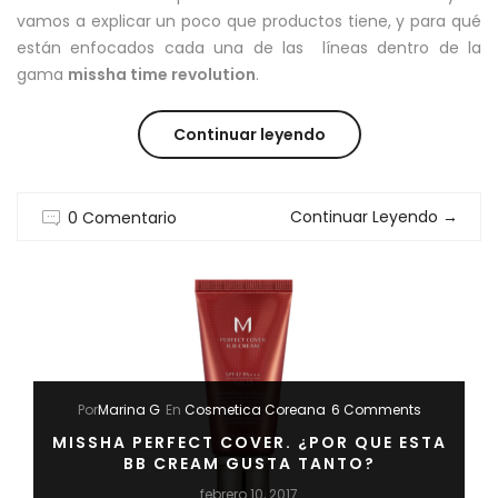
vamos a explicar un poco que productos tiene, y para qué
están enfocados cada una de las líneas dentro de la
gama
missha time revolution
.
“MISSHA
Continuar leyendo
TIME
Continuar Leyendo
→
0 Comentario
REVOLUTION:
UN
BUEN
TRATAMIENTO
PARA
Por
Marina G
En
Cosmetica Coreana
6 Comments
PIELES
MISSHA PERFECT COVER. ¿POR QUE ESTA
BB CREAM GUSTA TANTO?
MADURAS”
febrero 10, 2017