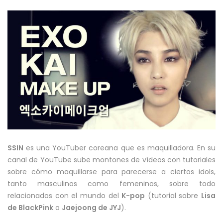
SSIN
es una YouTuber coreana que es maquilladora. En su
canal de YouTube sube montones de vídeos con tutoriales
sobre cómo maquillarse para parecerse a ciertos idols,
tanto masculinos como femeninos, sobre todo
relacionados con el mundo del
K-pop
(tutorial sobre
Lisa
de BlackPink
o
Jaejoong de JYJ
).