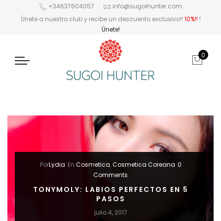
+34637604057
info@sugoihunter.com
Únete a nuestro club y recibe un descuento exclusivo!!
10%!!
!
Únete!
0
Por
Lydia
En
Cosmetica
,
Cosmetica Coreana
0
Comments
TONYMOLY: LABIOS PERFECTOS EN 5
PASOS
julio 4, 2017