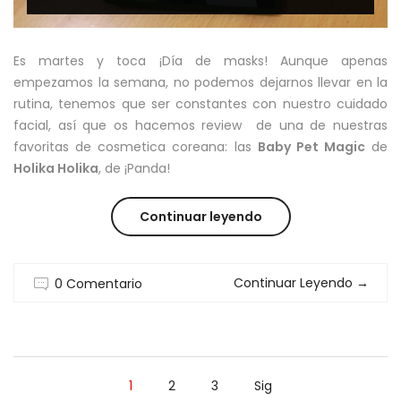
Es martes y toca ¡Día de masks! Aunque apenas
empezamos la semana, no podemos dejarnos llevar en la
rutina, tenemos que ser constantes con nuestro cuidado
facial, así que os hacemos review de una de nuestras
favoritas de cosmetica coreana: las
Baby Pet Magic
de
Holika Holika
, de ¡Panda!
“REVIEW:
Continuar leyendo
COSMETICA
Continuar Leyendo
→
0 Comentario
COREANA
BABY
PET
1
2
3
Sig
MAGIC