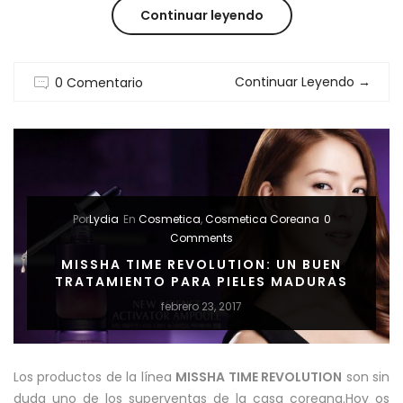
“KOREAN
Continuar leyendo
BEAUTY
Continuar Leyendo
→
0 Comentario
:
LOS
SECRETOS
QUE
Por
Lydia
En
Cosmetica
,
Cosmetica Coreana
0
LLEGARON
Comments
DE
MISSHA TIME REVOLUTION: UN BUEN
TRATAMIENTO PARA PIELES MADURAS
ORIENTE
febrero 23, 2017
PARA
QUEDARSE”
Los productos de la línea
MISSHA TIME REVOLUTION
son sin
duda uno de los superventas de la casa coreana.Hoy os