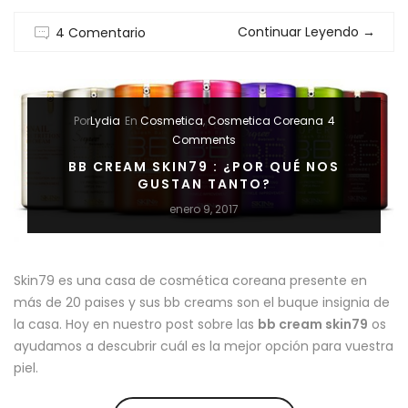
Continuar Leyendo
→
4 Comentario
GEISHA:
TRADICIÓN
Y
Por
Lydia
En
Cosmetica
,
Cosmetica Coreana
4
Comments
BELLEZA”
BB CREAM SKIN79 : ¿POR QUÉ NOS
GUSTAN TANTO?
enero 9, 2017
Skin79 es una casa de cosmética coreana presente en
más de 20 paises y sus bb creams son el buque insignia de
la casa. Hoy en nuestro post sobre las
bb cream skin79
os
ayudamos a descubrir cuál es la mejor opción para vuestra
piel.