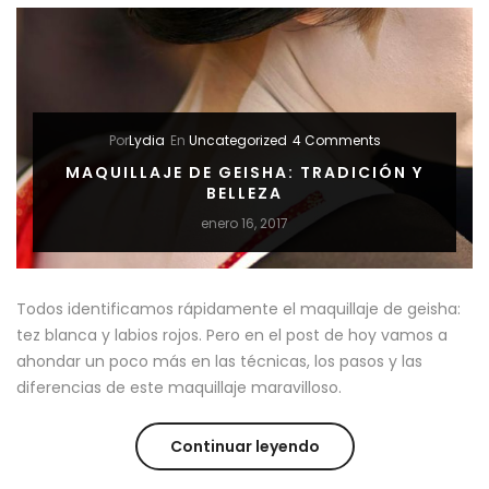
JAPON
INSPIRADORAS”
Por
Lydia
En
Uncategorized
4 Comments
MAQUILLAJE DE GEISHA: TRADICIÓN Y
BELLEZA
enero 16, 2017
Todos identificamos rápidamente el maquillaje de geisha:
tez blanca y labios rojos. Pero en el post de hoy vamos a
ahondar un poco más en las técnicas, los pasos y las
diferencias de este maquillaje maravilloso.
“MAQUILLAJE
Continuar leyendo
DE