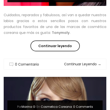
Cuidados, reparados y fabulosos, así van a quedar nuestros
labios gracias a estos sencillos pasos con nuestros
productos favoritos de una de las marcas de cosmética
coreana que más os gusta:
Tonymoly.
“TONYMOLY:
Continuar leyendo
LABIOS
Continuar Leyendo
→
0 Comentario
PERFECTOS
EN
5
PASOS”
Por
Marina G
En
Cosmetica Coreana
0 Comments