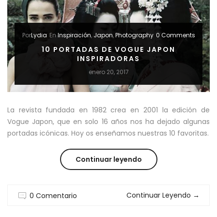
ESTA
BB
Por
Lydia
En
Inspiración
,
Japon
,
Photography
0 Comments
CREAM
10 PORTADAS DE VOGUE JAPON
INSPIRADORAS
GUSTA
enero 20, 2017
TANTO?”
La revista fundada en 1982 crea en 2001 la edición de
Vogue Japon, que en solo 16 años nos ha dejado algunas
portadas icónicas. Hoy os enseñamos nuestras 10 favoritas.
“10
Continuar leyendo
PORTADAS
Continuar Leyendo
→
0 Comentario
DE
VOGUE