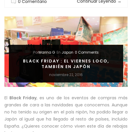
Continuar Leyendo
→
0 Comentario
EN
BODAS:
PURA
ELEGANCIA
Y
Por
Marina G
En
Japon
0 Comments
ESTILO”
BLACK FRIDAY : EL VIERNES LOCO,
TAMBIÉN EN JAPÓN
noviembre 22, 2016
El
Black Friday
, es uno de los eventos de compras más
grandes de cara a las navidades que conocemos. Aunque
no ha tenido su origen en el país nipón, ha podido llegar a
Japón al igual que ha llegado al resto de países, incluido
España. ¿Quieres conocer cómo viven este día de rebajas