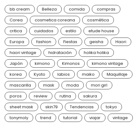
bb cream
Belleza
comida
compras
Corea
cosmetica coreana
cosmética
critica
cuidados
estilo
etude house
Europa
fashion
Fiestas
geisha
Haori
haori vintage
hidratación
holika holika
Japón
kimono
Kimonos
kimono vintage
korea
Kyoto
labios
maiko
Maquillaje
mascarilla
mask
moda
mori girl
poros
review
rutina
sakura
sheet mask
skin79
Tendencias
tokyo
tonymoly
trend
tutorial
viajar
vintage