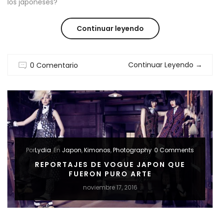
los japoneses?
“BLACK
Continuar leyendo
FRIDAY
Continuar Leyendo
→
0 Comentario
:
EL
VIERNES
LOCO,
TAMBIÉN
Por
Lydia
En
Japon
,
Kimonos
,
Photography
0 Comments
EN
REPORTAJES DE VOGUE JAPON QUE
FUERON PURO ARTE
JAPÓN”
noviembre 17, 2016