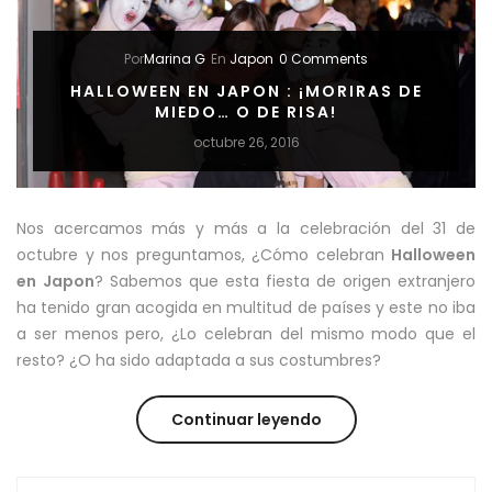
PERFECTO
Y
Por
Marina G
En
Japon
0 Comments
DEFINITIVO”
HALLOWEEN EN JAPON : ¡MORIRAS DE
MIEDO… O DE RISA!
octubre 26, 2016
Nos acercamos más y más a la celebración del 31 de
octubre y nos preguntamos, ¿Cómo celebran
Halloween
en
Japon
? Sabemos que esta fiesta de origen extranjero
ha tenido gran acogida en multitud de países y este no iba
a ser menos pero, ¿Lo celebran del mismo modo que el
resto? ¿O ha sido adaptada a sus costumbres?
“HALLOWEEN
Continuar leyendo
EN