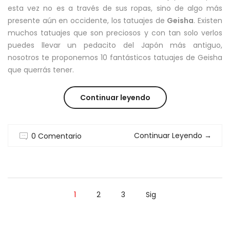
esta vez no es a través de sus ropas, sino de algo más
presente aún en occidente, los tatuajes de
Geisha
. Existen
muchos tatuajes que son preciosos y con tan solo verlos
puedes llevar un pedacito del Japón más antiguo,
nosotros te proponemos 10 fantásticos tatuajes de Geisha
que querrás tener.
“10
Continuar leyendo
TATUAJES
Continuar Leyendo
→
0 Comentario
DE
GEISHA
QUE
1
2
3
Sig
QUERRAS
TENER”