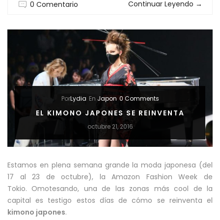
Continuar Leyendo
→
0 Comentario
JAPON
:
¡MORIRAS
DE
MIEDO…
Por
Lydia
En
Japon
0 Comments
O
EL KIMONO JAPONES SE REINVENTA
DE
octubre 21, 2016
RISA!”
Estamos en plena semana grande la moda japonesa (del
17 al 23 de octubre), la Amazon Fashion Week de
Tokio. Omotesando, una de las zonas más cool de la
capital es testigo estos días de cómo se reinventa el
kimono japones
.