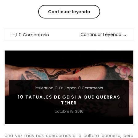
“EL
Continuar leyendo
KIMONO
Continuar Leyendo
→
0 Comentario
JAPONES
SE
REINVENTA”
Por
Marina G
En
Japon
0 Comments
10 TATUAJES DE GEISHA QUE QUERRAS
TENER
octubre 19, 2016
Una vez más nos acercamos a la cultura japonesa, pero