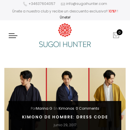
+34637604057
info@sugoihunter.com
Únete a nuestro club y recibe un descuento exclusivo!!
10%!!
!
Únete!
0
Por
Marina G
En
Kimonos
0 Comments
KIMONO DE HOMBRE: DRESS CODE
junio 29, 2017