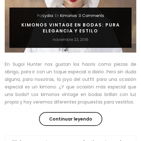
QUE
FUNCIONAN
Por
Lydia
En
Kimonos
0 Comments
EN
KIMONOS VINTAGE EN BODAS: PURA
ELEGANCIA Y ESTILO
10
noviembre 23, 2016
MINUTOS”
En Sugoi Hunter nos gustan los haoris como piezas de
abrigo, para ir con un toque especial a diario. Pero sin duda
alguna, para nosotras, la joya del outfit para una ocasión
especial es un kimono. ¿Y que ocasión más especial que
una boda? Los kimonos vintage en bodas brillan con luz
propia y hoy veremos diferentes propuestas para vestirlos.
“KIMONOS
Continuar leyendo
VINTAGE