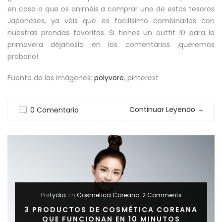
en casa o que os animéis a comprar uno de estos tesoros
Japoneses, ya véis que es facilísimo combinarlos con
nuestras prendas favoritas. Si tienes un outfit 10 para la
primavera déjanoslo en los comentarios ¡queremos
probarlo!
Fuente de las imágenes:
polyvore
, pinterest
Continuar Leyendo
→
0 Comentario
Por
Lydia
En
Cosmetica Coreana
2 Comments
3 PRODUCTOS DE COSMÉTICA COREANA
QUE FUNCIONAN EN 10 MINUTOS