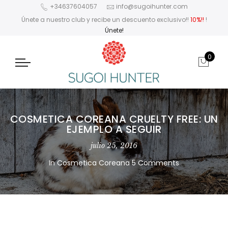
+34637604057
info@sugoihunter.com
Únete a nuestro club y recibe un descuento exclusivo!!
10%!!
!
Únete!
0
COSMETICA COREANA CRUELTY FREE: UN
EJEMPLO A SEGUIR
julio 25, 2016
In
Cosmetica Coreana
5 Comments