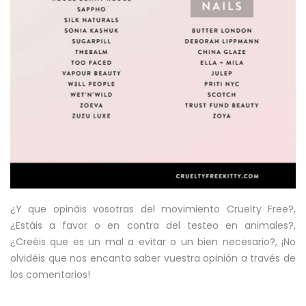
¿Y que opináis vosotras del movimiento Cruelty Free?,
¿Estáis a favor o en contra del testeo en animales?,
¿Creéis que es un mal a evitar o un bien necesario?, ¡No
olvidéis que nos encanta saber vuestra opinión a través de
los comentarios!