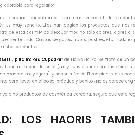
g adorable para regalarlo?
ica coreana encontramos una gran variedad de product
? Es muy sencillo. Ellos han cogido los productos que nos r
entro de esta cosmética descubrimos no sólo colores, olores o 
plemente lindo. Caritas de gatos, frutas, postres, etc. Todo es 
e estos productos.
ssert Lip Balm: Red Cupcake
” de Holika Holika. Se trata de un 
emás tiene un toque de color (muy suave, para aquellas chicas 
 manera muy ligera) y sabor a fresa. El recipiente que cont
e para llevar en el bolso, práctico y bonito.¿No os parece origi
ice ya o no productos de cosmética coreana, seguro que este re
D: LOS HAORIS TAMBI
S