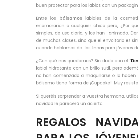
buen protector para los labios con un packagin
Entre los
bálsamos
labiales de la cosmét
enamorarían a cualquier chica pero, ¿Por qué
simples, de uso diario, y los han… animado. D
de muchas clases, sino que el envoltorio es sim
cuando hablamos de las lineas para jóvenes d
¿Con qué nos quedamos? Sin duda con el “
De
labial hidratante con un brillo sutil, pero ad
no han comenzado a maquillarse o lo hacen de
bálsamo tiene forma de ¡Cupcake! Muy resistent
Si queréis sorprender a vuestra hermana, util
navidad le parecerá un acierto.
REGALOS NAVIDA
PARA LOS JÓVENE