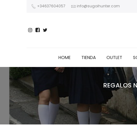
+34637604057
info@sugoihunter.com
HOME
TIENDA
OUTLET
S
REGALOS N