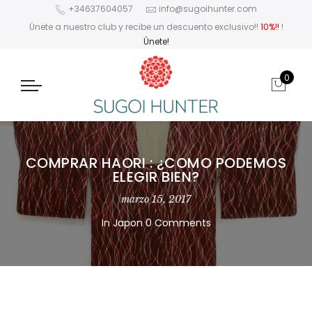
+34637604057
info@sugoihunter.com
Únete a nuestro club y recibe un descuento exclusivo!!
10%!!
!
Únete!
0
COMPRAR HAORI : ¿COMO PODEMOS
ELEGIR BIEN?
marzo 15, 2017
In
Japon
0 Comments