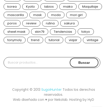
korea
Kyoto
labios
maiko
Maquillaje
mascarilla
mask
moda
mori girl
poros
review
rutina
sakura
sheet mask
skin79
Tendencias
tokyo
tonymoly
trend
tutorial
viajar
vintage
Buscar
Buscar
por:
Copyright © 2013
SugoiHunter
Todos los derechos
reservados.
Web diseñada con ♥ por
Nekolab
. Hosting by
HyD