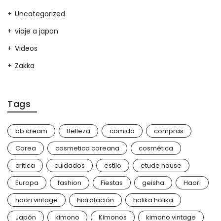
Uncategorized
viaje a japon
Videos
Zakka
Tags
bb cream
Belleza
comida
compras
Corea
cosmetica coreana
cosmética
critica
cuidados
estilo
etude house
Europa
fashion
Fiestas
geisha
Haori
haori vintage
hidratación
holika holika
Japón
kimono
Kimonos
kimono vintage