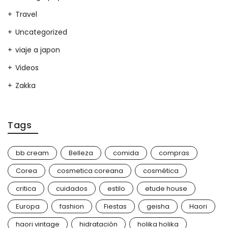
Travel
Uncategorized
viaje a japon
Videos
Zakka
Tags
bb cream
Belleza
comida
compras
Corea
cosmetica coreana
cosmética
critica
cuidados
estilo
etude house
Europa
fashion
Fiestas
geisha
Haori
haori vintage
hidratación
holika holika