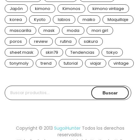
Japón
kimono
Kimonos
kimono vintage
korea
Kyoto
labios
maiko
Maquillaje
mascarilla
mask
moda
mori girl
poros
review
rutina
sakura
sheet mask
skin79
Tendencias
tokyo
tonymoly
trend
tutorial
viajar
vintage
Buscar
Buscar
por:
Copyright © 2013
SugoiHunter
Todos los derechos
reservados.