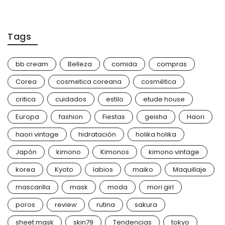
Tags
bb cream
Belleza
comida
compras
Corea
cosmetica coreana
cosmética
critica
cuidados
estilo
etude house
Europa
fashion
Fiestas
geisha
Haori
haori vintage
hidratación
holika holika
Japón
kimono
Kimonos
kimono vintage
korea
Kyoto
labios
maiko
Maquillaje
mascarilla
mask
moda
mori girl
poros
review
rutina
sakura
sheet mask
skin79
Tendencias
tokyo