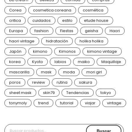
Corea
cosmetica coreana
cosmética
critica
cuidados
estilo
etude house
Europa
fashion
Fiestas
geisha
Haori
haori vintage
hidratación
holika holika
Japón
kimono
Kimonos
kimono vintage
korea
Kyoto
labios
maiko
Maquillaje
mascarilla
mask
moda
mori girl
poros
review
rutina
sakura
sheet mask
skin79
Tendencias
tokyo
tonymoly
trend
tutorial
viajar
vintage
Buscar
Buscar