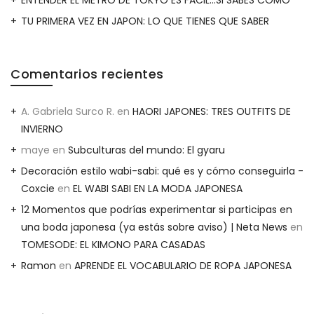
ENTENDER EL METRO DE TOKYO ES FACIL…SI SABES CÓMO
TU PRIMERA VEZ EN JAPON: LO QUE TIENES QUE SABER
Comentarios recientes
A. Gabriela Surco R.
en
HAORI JAPONES: TRES OUTFITS DE
INVIERNO
maye
en
Subculturas del mundo: El gyaru
Decoración estilo wabi-sabi: qué es y cómo conseguirla -
Coxcie
en
EL WABI SABI EN LA MODA JAPONESA
12 Momentos que podrías experimentar si participas en
una boda japonesa (ya estás sobre aviso) | Neta News
en
TOMESODE: EL KIMONO PARA CASADAS
Ramon
en
APRENDE EL VOCABULARIO DE ROPA JAPONESA