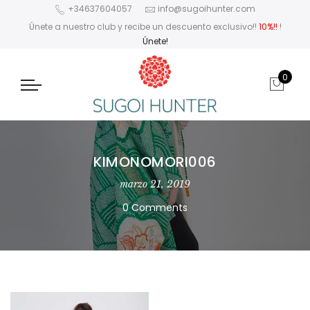
+34637604057
info@sugoihunter.com
Únete a nuestro club y recibe un descuento exclusivo!!
10%!!
!
Únete!
0
KIMONOMORI006
marzo 21, 2019
0 Comments