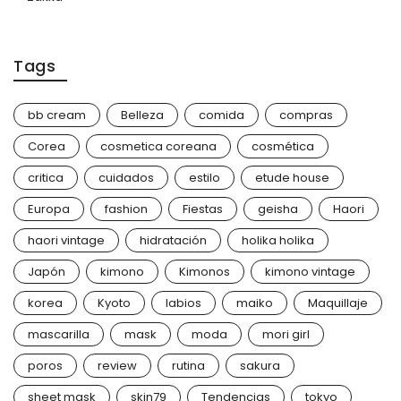
Tags
bb cream
Belleza
comida
compras
Corea
cosmetica coreana
cosmética
critica
cuidados
estilo
etude house
Europa
fashion
Fiestas
geisha
Haori
haori vintage
hidratación
holika holika
Japón
kimono
Kimonos
kimono vintage
korea
Kyoto
labios
maiko
Maquillaje
mascarilla
mask
moda
mori girl
poros
review
rutina
sakura
sheet mask
skin79
Tendencias
tokyo