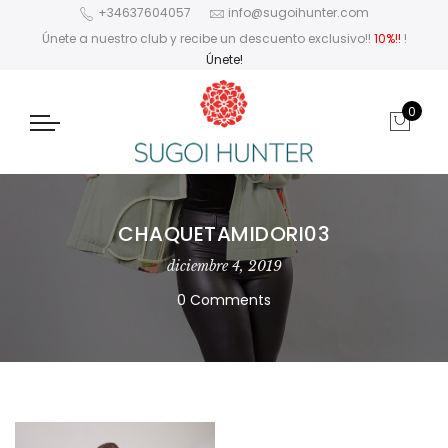
+34637604057
info@sugoihunter.com
Únete a nuestro club y recibe un descuento exclusivo!!
10%!!
!
Únete!
0
CHAQUETAMIDORI03
diciembre 4, 2019
0 Comments