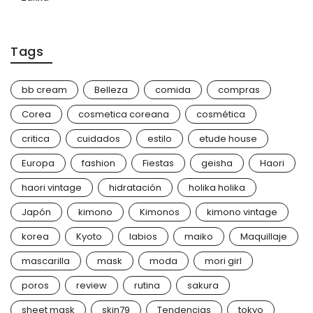
Tags
bb cream
Belleza
comida
compras
Corea
cosmetica coreana
cosmética
critica
cuidados
estilo
etude house
Europa
fashion
Fiestas
geisha
Haori
haori vintage
hidratación
holika holika
Japón
kimono
Kimonos
kimono vintage
korea
Kyoto
labios
maiko
Maquillaje
mascarilla
mask
moda
mori girl
poros
review
rutina
sakura
sheet mask
skin79
Tendencias
tokyo