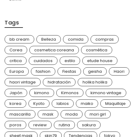
Tags
bb cream
Belleza
comida
compras
Corea
cosmetica coreana
cosmética
critica
cuidados
estilo
etude house
Europa
fashion
Fiestas
geisha
Haori
haori vintage
hidratación
holika holika
Japón
kimono
Kimonos
kimono vintage
korea
Kyoto
labios
maiko
Maquillaje
mascarilla
mask
moda
mori girl
poros
review
rutina
sakura
sheet mask
skin79
Tendencias
tokyo