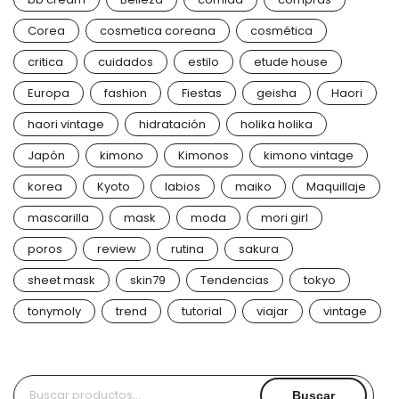
Corea
cosmetica coreana
cosmética
critica
cuidados
estilo
etude house
Europa
fashion
Fiestas
geisha
Haori
haori vintage
hidratación
holika holika
Japón
kimono
Kimonos
kimono vintage
korea
Kyoto
labios
maiko
Maquillaje
mascarilla
mask
moda
mori girl
poros
review
rutina
sakura
sheet mask
skin79
Tendencias
tokyo
tonymoly
trend
tutorial
viajar
vintage
Buscar
Buscar