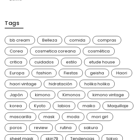
Tags
bb cream
Belleza
comida
compras
Corea
cosmetica coreana
cosmética
critica
cuidados
estilo
etude house
Europa
fashion
Fiestas
geisha
Haori
haori vintage
hidratación
holika holika
Japón
kimono
Kimonos
kimono vintage
korea
Kyoto
labios
maiko
Maquillaje
mascarilla
mask
moda
mori girl
poros
review
rutina
sakura
sheet mask
skin79
Tendencias
tokyo