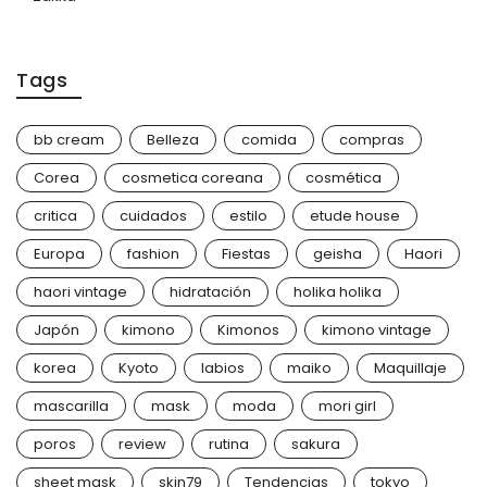
Tags
bb cream
Belleza
comida
compras
Corea
cosmetica coreana
cosmética
critica
cuidados
estilo
etude house
Europa
fashion
Fiestas
geisha
Haori
haori vintage
hidratación
holika holika
Japón
kimono
Kimonos
kimono vintage
korea
Kyoto
labios
maiko
Maquillaje
mascarilla
mask
moda
mori girl
poros
review
rutina
sakura
sheet mask
skin79
Tendencias
tokyo