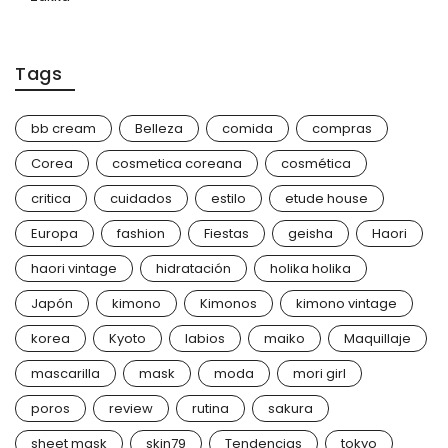
Tags
bb cream
Belleza
comida
compras
Corea
cosmetica coreana
cosmética
critica
cuidados
estilo
etude house
Europa
fashion
Fiestas
geisha
Haori
haori vintage
hidratación
holika holika
Japón
kimono
Kimonos
kimono vintage
korea
Kyoto
labios
maiko
Maquillaje
mascarilla
mask
moda
mori girl
poros
review
rutina
sakura
sheet mask
skin79
Tendencias
tokyo