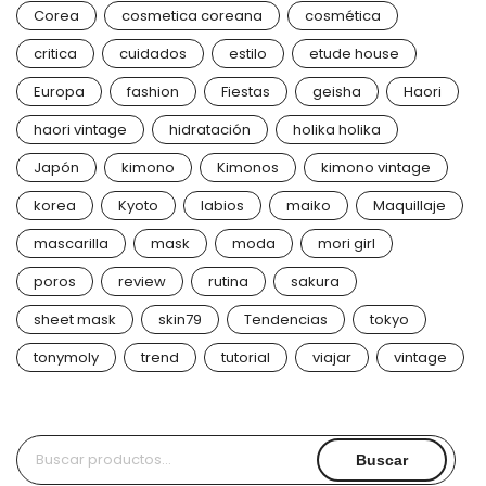
Corea
cosmetica coreana
cosmética
critica
cuidados
estilo
etude house
Europa
fashion
Fiestas
geisha
Haori
haori vintage
hidratación
holika holika
Japón
kimono
Kimonos
kimono vintage
korea
Kyoto
labios
maiko
Maquillaje
mascarilla
mask
moda
mori girl
poros
review
rutina
sakura
sheet mask
skin79
Tendencias
tokyo
tonymoly
trend
tutorial
viajar
vintage
Buscar
Buscar
por: