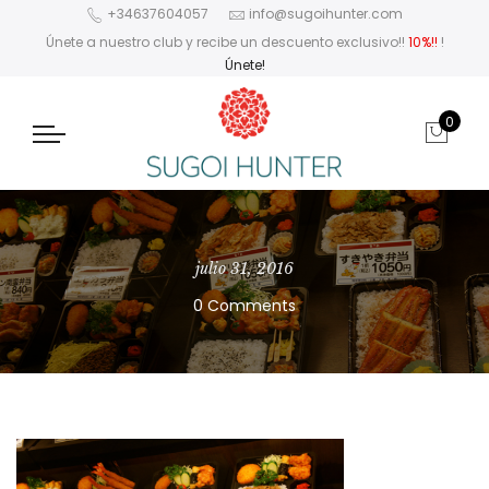
+34637604057
info@sugoihunter.com
Únete a nuestro club y recibe un descuento exclusivo!!
10%!!
!
Únete!
0
julio 31, 2016
0 Comments