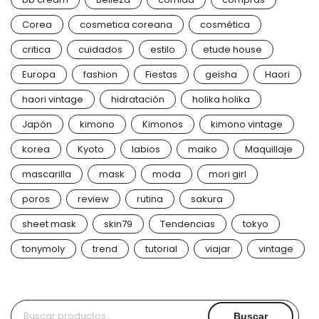
Corea
cosmetica coreana
cosmética
critica
cuidados
estilo
etude house
Europa
fashion
Fiestas
geisha
Haori
haori vintage
hidratación
holika holika
Japón
kimono
Kimonos
kimono vintage
korea
Kyoto
labios
maiko
Maquillaje
mascarilla
mask
moda
mori girl
poros
review
rutina
sakura
sheet mask
skin79
Tendencias
tokyo
tonymoly
trend
tutorial
viajar
vintage
Buscar
Buscar