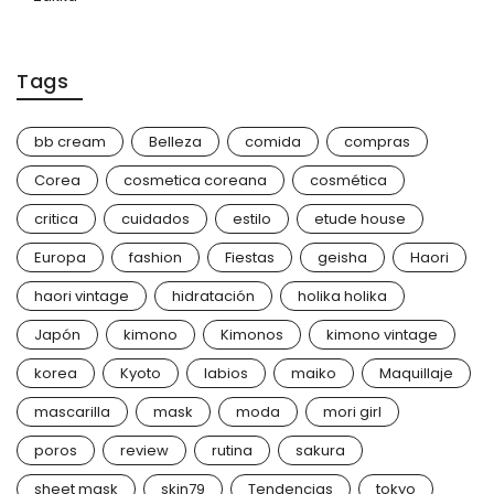
Tags
bb cream
Belleza
comida
compras
Corea
cosmetica coreana
cosmética
critica
cuidados
estilo
etude house
Europa
fashion
Fiestas
geisha
Haori
haori vintage
hidratación
holika holika
Japón
kimono
Kimonos
kimono vintage
korea
Kyoto
labios
maiko
Maquillaje
mascarilla
mask
moda
mori girl
poros
review
rutina
sakura
sheet mask
skin79
Tendencias
tokyo