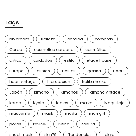
Tags
bb cream
Belleza
comida
compras
Corea
cosmetica coreana
cosmética
critica
cuidados
estilo
etude house
Europa
fashion
Fiestas
geisha
Haori
haori vintage
hidratación
holika holika
Japón
kimono
Kimonos
kimono vintage
korea
Kyoto
labios
maiko
Maquillaje
mascarilla
mask
moda
mori girl
poros
review
rutina
sakura
sheet mask
skin79
Tendencias
tokyo