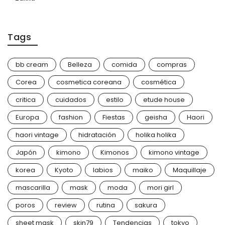
Tags
bb cream
Belleza
comida
compras
Corea
cosmetica coreana
cosmética
critica
cuidados
estilo
etude house
Europa
fashion
Fiestas
geisha
Haori
haori vintage
hidratación
holika holika
Japón
kimono
Kimonos
kimono vintage
korea
Kyoto
labios
maiko
Maquillaje
mascarilla
mask
moda
mori girl
poros
review
rutina
sakura
sheet mask
skin79
Tendencias
tokyo