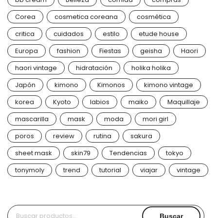
Corea
cosmetica coreana
cosmética
critica
cuidados
estilo
etude house
Europa
fashion
Fiestas
geisha
Haori
haori vintage
hidratación
holika holika
Japón
kimono
Kimonos
kimono vintage
korea
Kyoto
labios
maiko
Maquillaje
mascarilla
mask
moda
mori girl
poros
review
rutina
sakura
sheet mask
skin79
Tendencias
tokyo
tonymoly
trend
tutorial
viajar
vintage
Buscar
Buscar