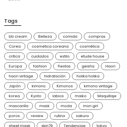
Tags
bb cream
Belleza
comida
compras
Corea
cosmetica coreana
cosmética
critica
cuidados
estilo
etude house
Europa
fashion
Fiestas
geisha
Haori
haori vintage
hidratación
holika holika
Japón
kimono
Kimonos
kimono vintage
korea
Kyoto
labios
maiko
Maquillaje
mascarilla
mask
moda
mori girl
poros
review
rutina
sakura
sheet mask
skin79
Tendencias
tokyo