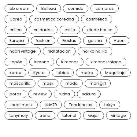
bb cream
Belleza
comida
compras
Corea
cosmetica coreana
cosmética
critica
cuidados
estilo
etude house
Europa
fashion
Fiestas
geisha
Haori
haori vintage
hidratación
holika holika
Japón
kimono
Kimonos
kimono vintage
korea
Kyoto
labios
maiko
Maquillaje
mascarilla
mask
moda
mori girl
poros
review
rutina
sakura
sheet mask
skin79
Tendencias
tokyo
tonymoly
trend
tutorial
viajar
vintage